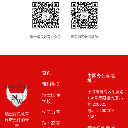
瑞士诺贝教育公众号
留学顾问老师微信
首页
中国办公室地
址：
诺贝学院
上海市黄浦区湖滨路
瑞士国际
168号无限极大厦26
学校
楼 200021
电话：400-018-
学子分享
瑞士诺贝教育
6682
许诺更好的未
瑞士高等
来
瑞士总部地址：