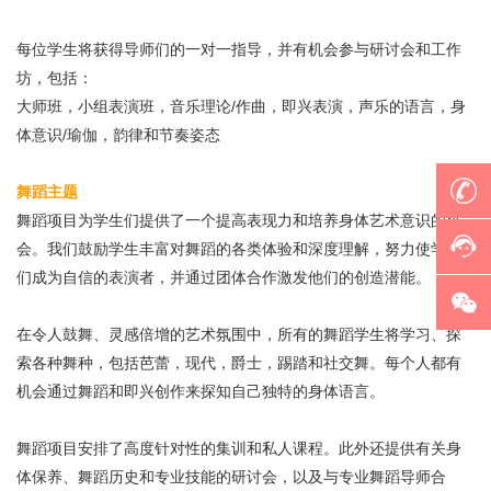
每位学生将获得导师们的一对一指导，并有机会参与研讨会和工作
坊，包括：
大师班，
小组表演班，
音乐理论/作曲，
即兴表演，
声乐的语言，
身
体意识/瑜伽，
韵律和节奏
姿态
舞蹈主题
舞蹈项目为学生们提供了一个提高表现力和培养身体艺术意识的机
会。我们鼓励学生丰富对舞蹈的各类体验和深度理解，努力使学生
们成为自信的表演者，并通过团体合作激发他们的创造潜能。
在令人鼓舞、灵感倍增的艺术氛围中，所有的舞蹈学生将学习、探
索各种舞种，包括芭蕾，现代，爵士，踢踏和社交舞。每个人都有
机会通过舞蹈和即兴创作来探知自己独特的身体语言。
舞蹈项目安排了高度针对性的集训和私人课程。此外还提供有关身
体保养、舞蹈历史和专业技能的研讨会，以及与专业舞蹈导师合