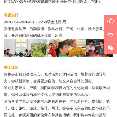
论文写作•数学•物理•演讲和访谈•社会研究•知识理论（TOK）
寄宿安排
2020/7/4-2020/8/15 2250瑞士法郎/周
费用包含学费、活动费用、教学材料、三餐、住宿、洗衣服务、保
险、开营日闭营日的机场接送、出游、
关于休闲
你将参加我们激动人心、充满活力的休闲活动，培养你的领导能
力，尝试新事物，变得更加自信，结交来自全球的朋友。
通过对苏黎世、巴黎、斯图加特和日内瓦的文化访问，探索欧洲城
市。你可以体验当地的文化，得到那些重要的纪念品！
尽情享受丰富活动带来的乐趣和新体验，包括滑翔伞、皮划艇、骑
马、徒步旅行、游泳、足球、网球、探秘令人兴奋的狐狸小径的不
同之处、参观美丽的莱茵瀑布和其他活动。我们将向你发出挑战，