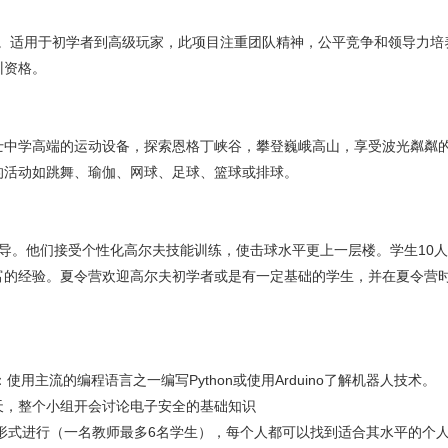
训。适用于初学者到高级玩家，此项目注重团队精神，公平竞争和领导力
训资格。
士中学高端的运动设备，探索恩格丁峡谷，攀登巍峨高山，享受波光粼粼
的活动如跳舞、瑜伽、网球、足球、篮球或排球。
导。他们接受个性化高尔夫技能训练，使击球水平更上一层楼。学生10
富的经验。夏令营欢迎高尔夫初学者或是有一定基础的学生，并在夏令营时
选择：使用主流的编程语言之一编写Python或使用Arduino了解机器人技术。
一天，整个小组开会讨论电子安全的基础知识
形式进行（一名教师最多6名学生），每个人都可以找到适合其水平的个人