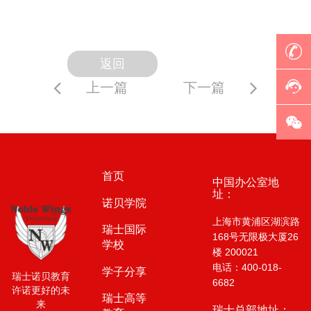
返回
上一篇
下一篇
首页
中国办公室地
址：
诺贝学院
上海市黄浦区湖滨路
瑞士国际
168号无限极大厦26
学校
楼 200021
电话：400-018-
学子分享
瑞士诺贝教育
6682
许诺更好的未
瑞士高等
来
瑞士总部地址：