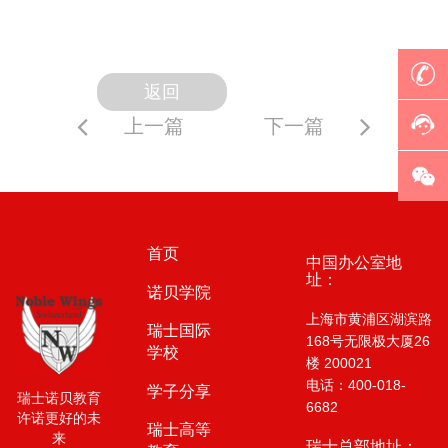
返回
上一篇
下一篇
首页
中国办公室地
址：
诺贝学院
上海市黄浦区湖滨路
瑞士国际
168号无限极大厦26
学校
楼 200021
电话：400-018-
学子分享
瑞士诺贝教育
6682
许诺更好的未
瑞士高等
来
瑞士总部地址：