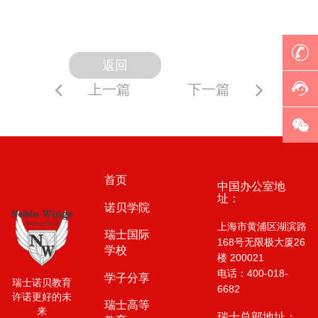
返回
上一篇
下一篇
首页
中国办公室地
址：
诺贝学院
上海市黄浦区湖滨路
瑞士国际
168号无限极大厦26
学校
楼 200021
电话：400-018-
学子分享
瑞士诺贝教育
6682
许诺更好的未
瑞士高等
来
瑞士总部地址：